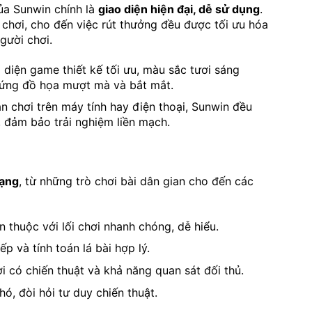
ủa Sunwin chính là
giao diện hiện đại, dễ sử dụng
.
ò chơi, cho đến việc rút thưởng đều được tối ưu hóa
gười chơi.
diện game thiết kế tối ưu, màu sắc tươi sáng
 ứng đồ họa mượt mà và bắt mắt.
 chơi trên máy tính hay điện thoại, Sunwin đều
, đảm bảo trải nghiệm liền mạch.
dạng
, từ những trò chơi bài dân gian cho đến các
n thuộc với lối chơi nhanh chóng, dễ hiểu.
p và tính toán lá bài hợp lý.
i có chiến thuật và khả năng quan sát đối thủ.
ó, đòi hỏi tư duy chiến thuật.