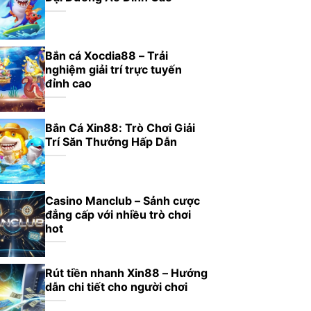
Bắn cá Xocdia88 – Trải
nghiệm giải trí trực tuyến
đỉnh cao
Bắn Cá Xin88: Trò Chơi Giải
Trí Săn Thưởng Hấp Dẫn
Casino Manclub – Sảnh cược
đẳng cấp với nhiều trò chơi
hot
Rút tiền nhanh Xin88 – Hướng
dẫn chi tiết cho người chơi