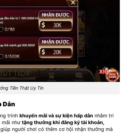
ởng Tiền Thật Uy Tín
p Dẫn
ng trình
khuyến mãi và sự kiện hấp dẫn
nhằm tri
n mãi như
tặng thưởng khi đăng ký tài khoản,
giúp người chơi có thêm cơ hội nhận thưởng mà