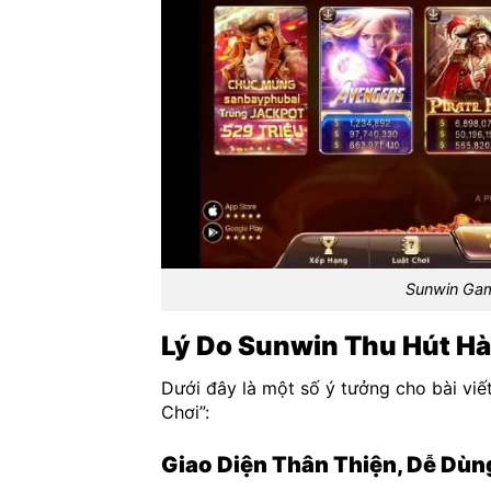
Sunwin Gam
Lý Do Sunwin Thu Hút Hà
Dưới đây là một số ý tưởng cho bài vi
Chơi”:
Giao Diện Thân Thiện, Dễ Dùn