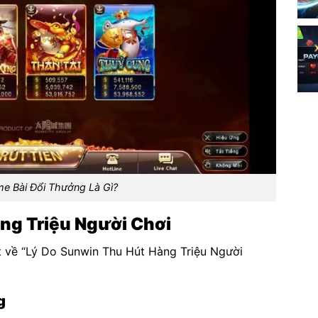
e Bài Đổi Thưởng Là Gì?
ng Triệu Người Chơi
ết về “Lý Do Sunwin Thu Hút Hàng Triệu Người
g