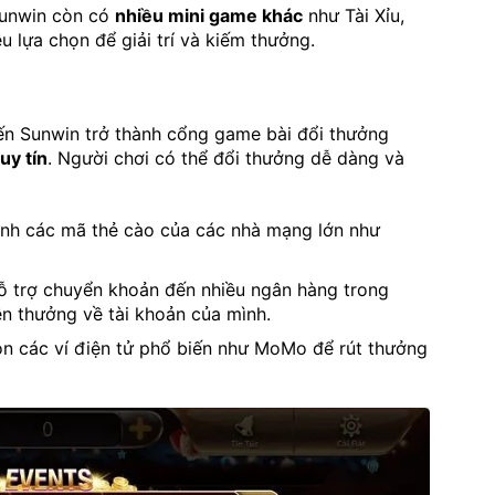
 Sunwin còn có
nhiều mini game khác
như Tài Xỉu,
 lựa chọn để giải trí và kiếm thưởng.
ến Sunwin trở thành cổng game bài đổi thưởng
uy tín
. Người chơi có thể đổi thưởng dễ dàng và
ành các mã thẻ cào của các nhà mạng lớn như
 trợ chuyển khoản đến nhiều ngân hàng trong
ền thưởng về tài khoản của mình.
ọn các ví điện tử phổ biến như MoMo để rút thưởng