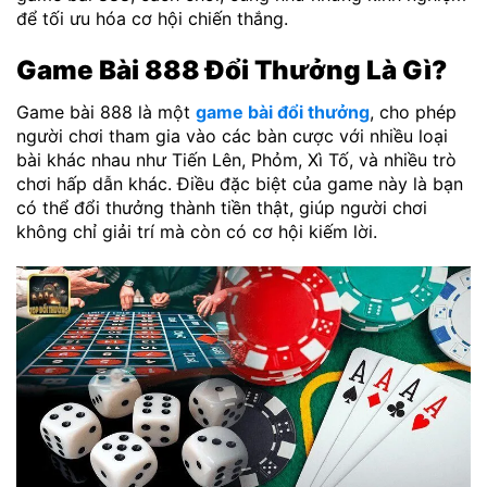
để tối ưu hóa cơ hội chiến thắng.
Game Bài 888 Đổi Thưởng Là Gì?
Game bài 888 là một
game bài đổi thưởng
, cho phép
người chơi tham gia vào các bàn cược với nhiều loại
bài khác nhau như Tiến Lên, Phỏm, Xì Tố, và nhiều trò
chơi hấp dẫn khác. Điều đặc biệt của game này là bạn
có thể đổi thưởng thành tiền thật, giúp người chơi
không chỉ giải trí mà còn có cơ hội kiếm lời.