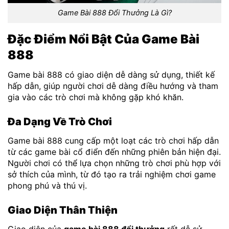
Game Bài 888 Đổi Thưởng Là Gì?
Đặc Điểm Nổi Bật Của Game Bài
888
Game bài 888 có giao diện dễ dàng sử dụng, thiết kế
hấp dẫn, giúp người chơi dễ dàng điều hướng và tham
gia vào các trò chơi mà không gặp khó khăn
.
Đa Dạng Về Trò Chơi
Game bài 888 cung cấp một loạt các trò chơi hấp dẫn
từ các game bài cổ điển đến những phiên bản hiện đại.
Người chơi có thể lựa chọn những trò chơi phù hợp với
sở thích của mình, từ đó tạo ra trải nghiệm chơi game
phong phú và thú vị.
Giao Diện Thân Thiện
Giao diện của
game bài 888 đổi thưởng
rất dễ sử