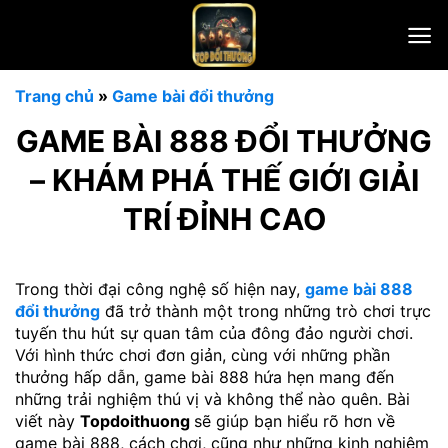
Chuyển
đến
nội
dung
Trang chủ
»
Game bài đổi thưởng
GAME BÀI 888 ĐỔI THƯỞNG
– KHÁM PHÁ THẾ GIỚI GIẢI
TRÍ ĐỈNH CAO
Trong thời đại công nghệ số hiện nay,
game bài 888
đổi thưởng
đã trở thành một trong những trò chơi trực
tuyến thu hút sự quan tâm của đông đảo người chơi.
Với hình thức chơi đơn giản, cùng với những phần
thưởng hấp dẫn, game bài 888 hứa hẹn mang đến
những trải nghiệm thú vị và không thể nào quên. Bài
viết này
Topdoithuong
sẽ giúp bạn hiểu rõ hơn về
game bài 888, cách chơi, cũng như những kinh nghiệm