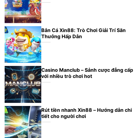
Bắn Cá Xin88: Trò Chơi Giải Trí Săn
Thưởng Hấp Dẫn
Casino Manclub – Sảnh cược đẳng cấp
với nhiều trò chơi hot
Rút tiền nhanh Xin88 – Hướng dẫn chi
tiết cho người chơi