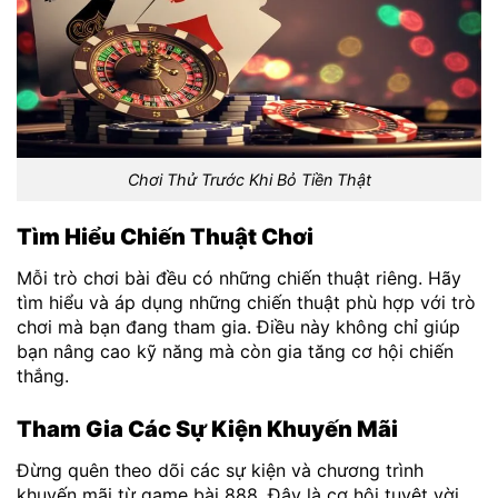
Chơi Thử Trước Khi Bỏ Tiền Thật
Tìm Hiểu Chiến Thuật Chơi
Mỗi trò chơi bài đều có những chiến thuật riêng. Hãy
tìm hiểu và áp dụng những chiến thuật phù hợp với trò
chơi mà bạn đang tham gia. Điều này không chỉ giúp
bạn nâng cao kỹ năng mà còn gia tăng cơ hội chiến
thắng.
Tham Gia Các Sự Kiện Khuyến Mãi
Đừng quên theo dõi các sự kiện và chương trình
khuyến mãi từ game bài 888. Đây là cơ hội tuyệt vời