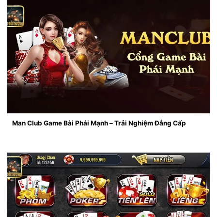
Man Club Game Bài Phái Mạnh – Trải Nghiệm Đẳng Cấp