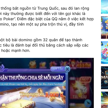
 thống bắt nguồn từ Trung Quốc, sau đó lan rộng
i này thường được biết đến với tên gọi khác là
 Poker”. Điểm đặc biệt của QQ nằm ở việc kết hợp
ino, tạo nên một sự pha trộn thú vị, đầy tính
 một bộ bài domino gồm 32 quân để tạo thành
 tiêu là đánh bại đối thủ bằng cách sắp xếp các
m hoặc mạnh hơn.