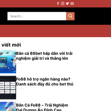
 viết mới
Bắn cá 86bet hấp dẫn với trải
nghiệm giải trí và thắng lớn
Fo88 hỗ trợ ngân hàng nào?
Danh sách đầy đủ cho bet thủ
Bắn Cá Fo88 – Trải Nghiệm
Đại Dương Ảo Đỉnh Cao