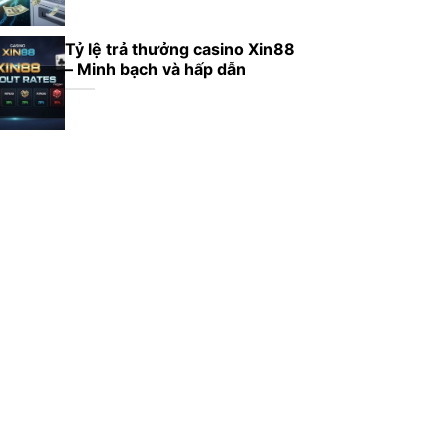
Tỷ lệ trả thưởng casino Xin88
– Minh bạch và hấp dẫn