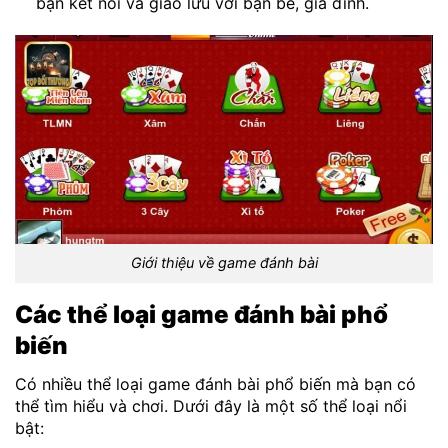
bạn kết nối và giao lưu với bạn bè, gia đình.
Giới thiệu về game đánh bài
Các thể loại game đánh bài phổ
biến
Có nhiều thể loại game đánh bài phổ biến mà bạn có
thể tìm hiểu và chơi. Dưới đây là một số thể loại nổi
bật: