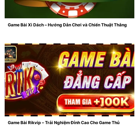
Game Bài Xì Dách – Hướng Dẫn Chơi và Chiến Thuật Thắng
Game Bài Rikvip – Trải Nghiệm Đỉnh Cao Cho Game Thủ