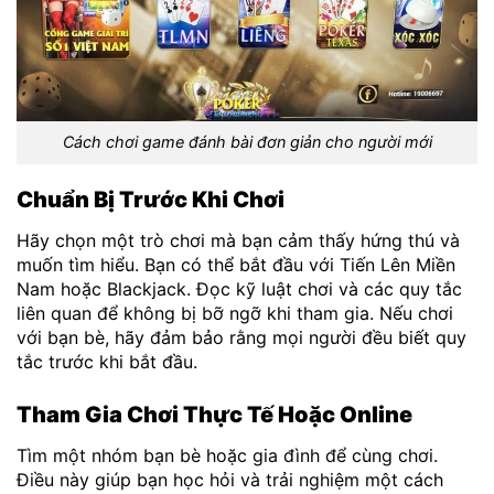
Cách chơi game đánh bài đơn giản cho người mới
Chuẩn Bị Trước Khi Chơi
Hãy chọn một trò chơi mà bạn cảm thấy hứng thú và
muốn tìm hiểu. Bạn có thể bắt đầu với Tiến Lên Miền
Nam hoặc Blackjack. Đọc kỹ luật chơi và các quy tắc
liên quan để không bị bỡ ngỡ khi tham gia. Nếu chơi
với bạn bè, hãy đảm bảo rằng mọi người đều biết quy
tắc trước khi bắt đầu.
Tham Gia Chơi Thực Tế Hoặc Online
Tìm một nhóm bạn bè hoặc gia đình để cùng chơi.
Điều này giúp bạn học hỏi và trải nghiệm một cách