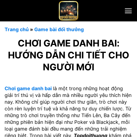
Chuyển
đến
nội
dung
Trang chủ
»
Game bài đổi thưởng
CHƠI GAME DANH BAI:
HƯỚNG DẪN CHI TIẾT CHO
NGƯỜI MỚI
Chơi game danh bai
là một trong những hoạt động
giải trí thú vị và hấp dẫn mà nhiều người yêu thích hiện
nay. Không chỉ giúp người chơi thư giãn, trò chơi này
còn rèn luyện trí tuệ và khả năng tư duy chiến lược. Từ
những trò chơi truyền thống như Tiến Lên, Ba Cây đến
những phiên bản hiện đại như Poker và Blackjack, mỗi
loại game đánh bài đều mang đến những trải nghiệm
riêng biệt. Trong bài viết này,
Topdoithuong
khám phá