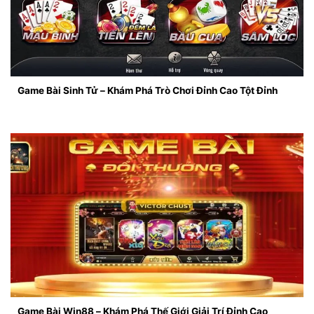
Game Bài Sinh Tử – Khám Phá Trò Chơi Đỉnh Cao Tột Đỉnh
Game Bài Win88 – Khám Phá Thế Giới Giải Trí Đỉnh Cao