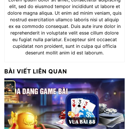
elit, sed do eiusmod tempor incididunt ut labore et
dolore magna aliqua. Ut enim ad minim veniam, quis
nostrud exercitation ullamco laboris nisi ut aliquip
ex ea commodo consequat. Duis aute irure dolor in
reprehenderit in voluptate velit esse cillum dolore
eu fugiat nulla pariatur. Excepteur sint occaecat
cupidatat non proident, sunt in culpa qui officia
deserunt mollit anim id est laborum.
BÀI VIẾT LIÊN QUAN