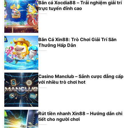
Bắn cá Xocdia88 – Trải nghiệm giải trí
trực tuyến đỉnh cao
Bắn Cá Xin88: Trò Chơi Giải Trí Săn
Thưởng Hấp Dẫn
Casino Manclub – Sảnh cược đẳng cấp
với nhiều trò chơi hot
Rút tiền nhanh Xin88 – Hướng dẫn chi
tiết cho người chơi