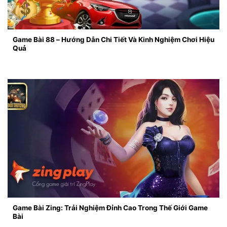
Game Bài 88 – Hướng Dẫn Chi Tiết Và Kinh Nghiệm Chơi Hiệu
Quả
Game Bài Zing: Trải Nghiệm Đỉnh Cao Trong Thế Giới Game
Bài